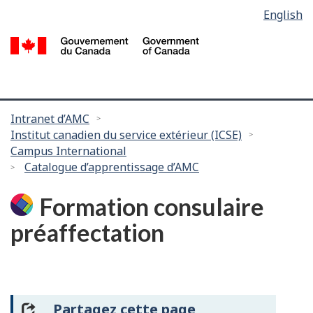
Language
English
Passer
selection
au
/
contenu
G
principal
d
C
Vous
Intranet d’AMC
Institut canadien du service extérieur (ICSE)
êtes
Campus International
ici :
Catalogue d’apprentissage d’AMC
Formation consulaire
préaffectation
Partagez cette page