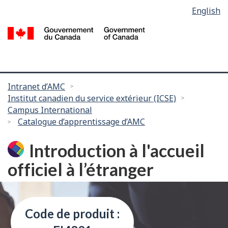
Language
English
Passer
selection
au
/
contenu
G
principal
d
C
Vous
Intranet d’AMC
Institut canadien du service extérieur (ICSE)
êtes
Campus International
ici :
Catalogue d’apprentissage d’AMC
Introduction à l'accueil
officiel à l’étranger
Code de produit :