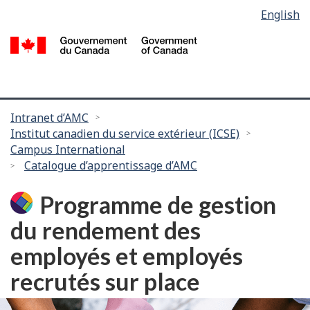
Language
English
Passer
selection
au
/
contenu
G
principal
d
C
Vous
Intranet d’AMC
Institut canadien du service extérieur (ICSE)
êtes
Campus International
ici :
Catalogue d’apprentissage d’AMC
Programme de gestion
du rendement des
employés et employés
recrutés sur place