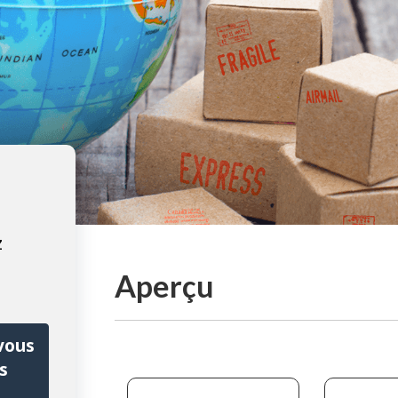
z
Aperçu
vous
s