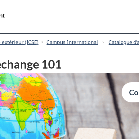
Passer
Passer
au
à
/
contenu
"
Gouvernement
principal
à
du
propos
Canada
 extérieur (ICSE)
Campus International
Catalogue d’
de
ce
site
-échange 101
"
Co