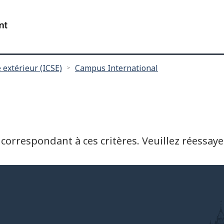
Passer
Passer
au
à
/
contenu
"
Gouvernement
principal
à
du
propos
Canada
 extérieur (ICSE)
Campus International
de
ce
site
"
 correspondant à ces critères. Veuillez réessaye