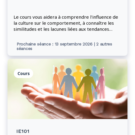
Le cours vous aidera à comprendre l'influence de
la culture sur le comportement, à connaître les
similitudes et les lacunes liées aux tendances
culturelles, à comprendre les styles de
communication, à pratiquer le décodage
Prochaine séance : 13 septembre 2026 | 2 autres
interculturel et à développer des stratégies pour
séances
combler les écarts culturels.
Cours
IE101