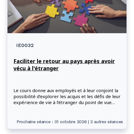
tous les employés du Ministère et offre une vue
d’ensemble des concepts de compétence
interculturelle et d’efficacité interculturelle et de
ce que signifie être une personne efficace sur le
plan interculturel.
IE0032
Faciliter le retour au pays après avoir
vécu à l'étranger
Le cours donne aux employés et à leur conjoint la
possibilité d’explorer les acquis et les défis de leur
expérience de vie à l’étranger du point de vue
personnel et professionnel, de même que de
développer des outils et des stratégies pour une
réinté
Prochaine séance : 01 octobre 2026 | 2 autres séances