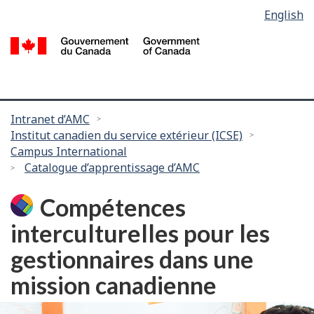
Language
English
Passer
selection
au
/
contenu
G
principal
d
C
Vous
Intranet d’AMC
Institut canadien du service extérieur (ICSE)
êtes
Campus International
ici :
Catalogue d’apprentissage d’AMC
Compétences
interculturelles pour les
gestionnaires dans une
mission canadienne