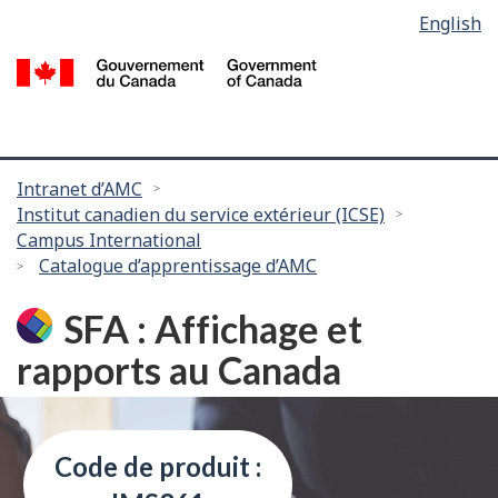
Language
English
Passer
selection
au
/
contenu
G
principal
d
C
Vous
Intranet d’AMC
Institut canadien du service extérieur (ICSE)
êtes
Campus International
ici :
Catalogue d’apprentissage d’AMC
SFA : Affichage et
rapports au Canada
Code de produit :