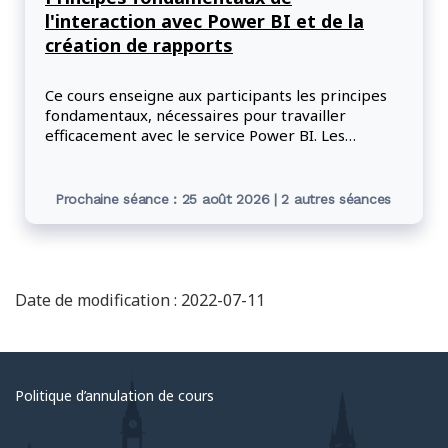
l'interaction avec Power BI et de la
création de rapports
Ce cours enseigne aux participants les principes
fondamentaux, nécessaires pour travailler
efficacement avec le service Power BI. Les
participants acquerront des compétences pour
naviguer dans l'interface utilisateur de Power BI,
interagir avec les tableaux de bord d'autres
Prochaine séance : 25 août 2026 | 2 autres séances
utilisateurs, construire un tableau de bord simple,
partager leur travail et collaborer avec d'autres
personnes.
Date de modification : 2022-07-11
Politique d’annulation de cours