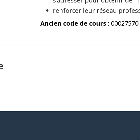
s’adresser pour obtenir de l’
renforcer leur réseau profes
Ancien code de cours :
00027570
e