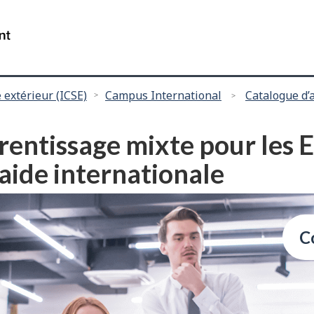
Passer
Passer
au
à
/
contenu
"
Gouvernement
principal
à
du
propos
Canada
 extérieur (ICSE)
Campus International
Catalogue d’
de
ce
site
entissage mixte pour les 
"
aide internationale
C