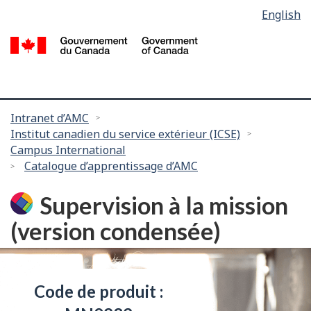
Language
English
Passer
selection
au
/
contenu
G
principal
d
C
Vous
Intranet d’AMC
Institut canadien du service extérieur (ICSE)
êtes
Campus International
ici :
Catalogue d’apprentissage d’AMC
Supervision à la mission
(version condensée)
Code de produit :