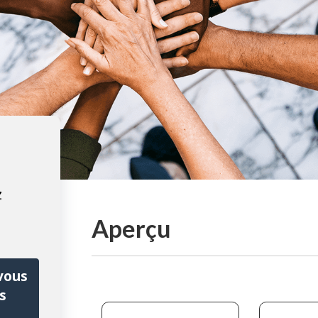
z
Aperçu
vous
s