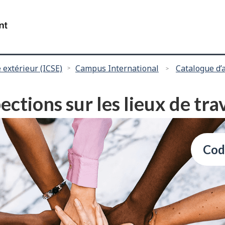
Passer
Passer
au
à
/
contenu
"
Gouvernement
principal
à
du
propos
Canada
 extérieur (ICSE)
Campus International
Catalogue d’
de
ce
site
ections sur les lieux de tra
"
Cod